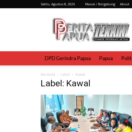
Sabtu, Agustus 8, 2026
Masuk / Bergabung
About
Berita
Papua
Terkini
DPD Gerindra Papua
Papua
Poli
Beranda
Label
Kawal
Label: Kawal