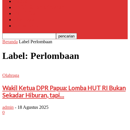
Papua
Politik & Pemerintahan
Pendidikan
Olahraga
Serba-Serbi
Beranda
Label
Perlombaan
Label: Perlombaan
Olahraga
Wakil Ketua DPR Papua: Lomba HUT RI Bukan
Sekadar Hiburan, tapi...
admin
-
18 Agustus 2025
0