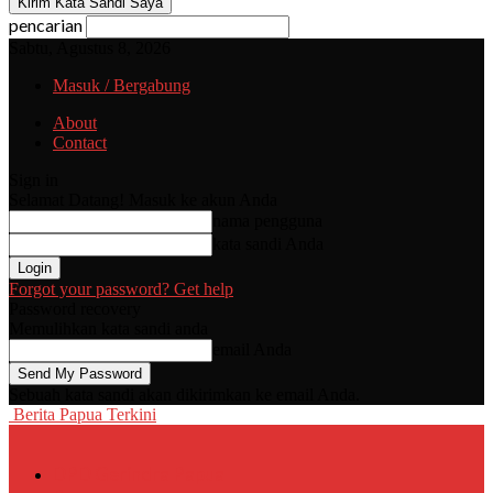
pencarian
Sabtu, Agustus 8, 2026
Masuk / Bergabung
About
Contact
Sign in
Selamat Datang! Masuk ke akun Anda
nama pengguna
kata sandi Anda
Forgot your password? Get help
Password recovery
Memulihkan kata sandi anda
email Anda
Sebuah kata sandi akan dikirimkan ke email Anda.
Berita Papua Terkini
DPD Gerindra Papua