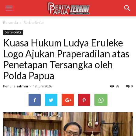
Beranda
Serba-Serbi
Serba-Serbi
Kuasa Hukum Ludya Eruleke
Logo Ajukan Praperadilan atas
Penetapan Tersangka oleh
Polda Papua
Penulis
admin
-
18 Juni 2026
88
0