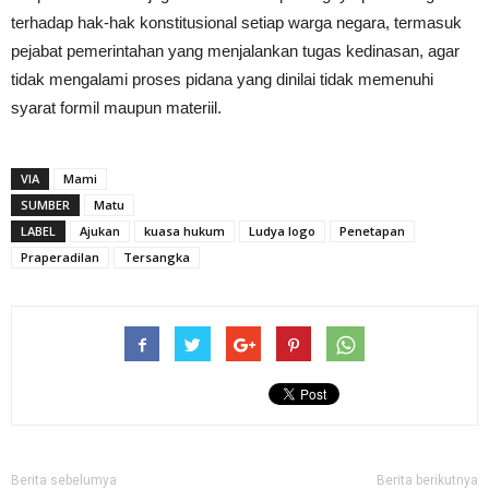
terhadap hak-hak konstitusional setiap warga negara, termasuk
pejabat pemerintahan yang menjalankan tugas kedinasan, agar
tidak mengalami proses pidana yang dinilai tidak memenuhi
syarat formil maupun materiil.
VIA
Mami
SUMBER
Matu
LABEL
Ajukan
kuasa hukum
Ludya logo
Penetapan
Praperadilan
Tersangka
Berita sebelumya
Berita berikutnya