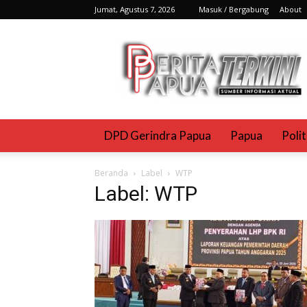
Jumat, Agustus 7, 2026
Masuk / Bergabung
About
Berita
Papua
Terkini
DPD Gerindra Papua
Papua
Poli
Beranda
Label
WTP
Label: WTP