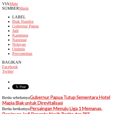
VIA
Matu
SUMBER
Mami
LABEL
Biak Numfor
Gubernur Papua
Jadi
Kampung
Nasional
Nelayan
Optimis
Percontohan
BAGIKAN
Facebook
Twitter
Gubernur Papua Tutup Sementara Hotel
Berita sebelumya
Mapia Biak untuk Direvitalisasi
Persaingan Menuju Liga 1 Memanas,
Berita berikutnya
Persipura Jadi Penentu Nasib Barito dan PSS