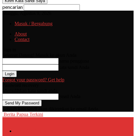
pencarian
Minggu, Agustus 9, 2026
Masuk / Bergabung
About
Contact
Sign in
Selamat Datang! Masuk ke akun Anda
nama pengguna
kata sandi Anda
Forgot your password? Get help
Password recovery
Memulihkan kata sandi anda
email Anda
Sebuah kata sandi akan dikirimkan ke email Anda.
Berita Papua Terkini
DPD Gerindra Papua