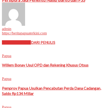
admin
https://beritapapuaterkini.com
BERITA TERKAIT
DARI PENULIS
Papua
Willem Bonay Usul OPD dan Rekening Khusus Otsus
Papua
Pemprov Papua Usulkan Pencabutan Perda Dana Cadangan,
Saldo Rp134 Miliar
Papua