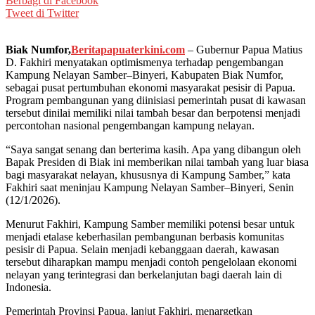
Berbagi di Facebook
Tweet di Twitter
Biak Numfor,
Beritapapuaterkini.com
– Gubernur Papua Matius
D. Fakhiri menyatakan optimismenya terhadap pengembangan
Kampung Nelayan Samber–Binyeri, Kabupaten Biak Numfor,
sebagai pusat pertumbuhan ekonomi masyarakat pesisir di Papua.
Program pembangunan yang diinisiasi pemerintah pusat di kawasan
tersebut dinilai memiliki nilai tambah besar dan berpotensi menjadi
percontohan nasional pengembangan kampung nelayan.
“Saya sangat senang dan berterima kasih. Apa yang dibangun oleh
Bapak Presiden di Biak ini memberikan nilai tambah yang luar biasa
bagi masyarakat nelayan, khususnya di Kampung Samber,” kata
Fakhiri saat meninjau Kampung Nelayan Samber–Binyeri, Senin
(12/1/2026).
Menurut Fakhiri, Kampung Samber memiliki potensi besar untuk
menjadi etalase keberhasilan pembangunan berbasis komunitas
pesisir di Papua. Selain menjadi kebanggaan daerah, kawasan
tersebut diharapkan mampu menjadi contoh pengelolaan ekonomi
nelayan yang terintegrasi dan berkelanjutan bagi daerah lain di
Indonesia.
Pemerintah Provinsi Papua, lanjut Fakhiri, menargetkan